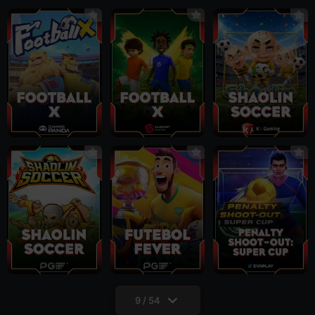
9 / 54