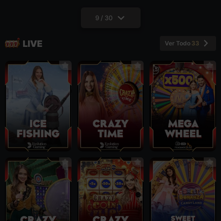
9 / 30
LIVE
Ver Todo
33