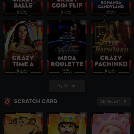
9 / 33
SCRATCH CARD
Ver Todo
24