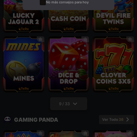
No más consejos para hoy
9 / 33
GAMING PANDA
Ver Todo
36