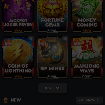
9 / 48
NEW
Ver Todo
24