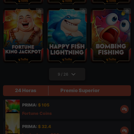
9 / 26
24 Horas
Premio Superior
PRIMA:
$ 105
Fortune Coins
PRIMA:
$ 32.4